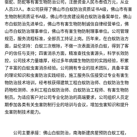
驱蛇、防蛇等有害生物防治公司，注册资金人民币叁佰万元，从业
人员23人。本公司获得了佛山市白蚁防治资质证书A级，佛山市有害
生物防制资质证书A级，佛山市住房建设局白蚁防治备案单位，佛山
市白蚁防治先进单位，佛山市有害生物防制诚信自律经营单位，佛
山市白蚁防治理事单位，佛山市有害生物防制理事单位。公司管理
规范，服务流程标准，全部员工持证上岗。历年来，在白蚁防治方
面，益伦坚持：白蚁三次根除，不做一次表面消杀白蚁，得到了客
户的信任与支持；四害消杀方面，精准查找虫害源头，科学长效防
控，公司技术力量雄厚，经过多年病媒生物防控的实践经验，积累
了丰富的白蚁虫害消杀经验。公司拥有专业的技术团队，具备丰富
的理论知识和虫害防治实践经验，施工服务队伍接受过专业有害生
物防治技术培训，经考核获得建筑工程白蚁防治师、白蚁防治生物
药物检测师、水利工程白蚁防治师、白蚁防治工程师、有害生物防
制员。为适应客户对公司专业化防治的高端要求，公司组织人员定
期参加各类有关虫害防制行业的培训与会议，增加虫害知识和提升
虫害防制技术能力。
公司主要承接：佛山白蚁防治，南海新建房屋预防白蚁工程，