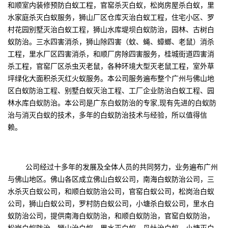
和顺室内装修预防白蚁工程，官窑杀灭白蚁，松岗房屋杀白蚁，里
水家庭杀灭白蚁服务，狮山厂区仓库灭治白蚁工程，住宅小区、罗
村花园别墅灭治白蚁工程，狮山水库堤坝白蚁防治，园林、古树白
蚁防治。三水四害消杀，狮山除四害（蚊、蝇、蟑螂、老鼠）消杀
工程，里水厂区四害消杀，和顺厂房除四害服务，桂城街道四害消
杀工程，官窑厂区杀虫灭老鼠，各种环境大型灭老鼠工程，室外草
坪绿化大面积杀灭红火蚁服务。本公司服务遍布整个广州与佛山地
区白蚁防治工程、别墅白蚁灭治工程、工厂企业防治白蚁工程、园
林水库白蚁防治。本公司是广东
白蚁防治的专家
,现有先进的白蚁防
治与消灭白蚁的技术，多年的白蚁防治技术与经验，所以值得信
赖。
公司经过十多年的发展及全体人员的共同努力，业务遍布广州
与佛山地区。佛山各区成立佛山白蚁公司，南海白蚁防治公司，三
水杀灭白蚁公司，和顺白蚁防治公司，官窑白蚁公司，松岗治白蚁
公司，狮山白蚁公司，罗村防白蚁公司，小塘杀白蚁公司，里水白
蚁防治公司，提供南海白蚁防治，和顺白蚁防治，官窑白蚁防治，