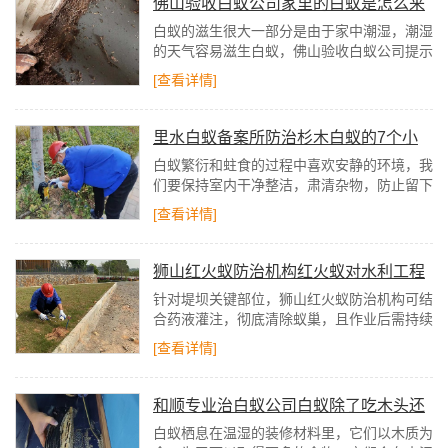
佛山验收白蚁公司家里的白蚁是怎么来
的
白蚁的滋生很大一部分是由于家中潮湿，潮湿
的天气容易滋生白蚁，佛山验收白蚁公司提示
特别是家中要是大部分装修都是采用的是木材
[查看详情]
设计的就愈加要留意防潮了。
里水白蚁备案所防治杉木白蚁的7个小
妙招
白蚁繁衍和蛀食的过程中喜欢安静的环境，我
们要保持室内干净整洁，肃清杂物，防止留下
可吸收白蚁的废弃物，特别是不能留木质废弃
[查看详情]
物和纸张等。
狮山红火蚁防治机构红火蚁对水利工程
的危害
针对堤坝关键部位，狮山红火蚁防治机构可结
合药液灌注，彻底清除蚁巢，且作业后需持续
监测，防止反弹。此外，要做好人员防护，巡
[查看详情]
检时穿戴长袖衣裤、手套，随身携带抗过敏药
物。
和顺专业治白蚁公司白蚁除了吃木头还
吃什么？
白蚁栖息在温湿的装修材料里，它们以木质为