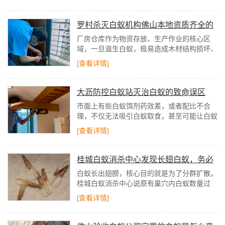
窗，雨后及时开窗通风除湿，彻底切断白蚁生
存的水源条件。
罗村杀灭白蚁机构佛山本地资质齐全的
灭白蚁公司有哪些推荐
厂房仓库作为物资存放、生产作业的核心区
域，一旦滋生白蚁，极易造成木材结构损坏、
货物受潮霉变，甚至引发安全隐患。很多企业
[查看详情]
发现白蚁后盲目消杀，不仅效果不佳，还会导
致白蚁扩散。
大沥防控白蚁站灭治白蚁的致命误区
市面上有些白蚁饵剂药效差，或者配比不合
理，不仅无法吸引白蚁取食，甚至可能让白蚁
产生抗药性。更关键的是，不同种类的白蚁对
[查看详情]
饵剂的偏好不同，盲目购买根本达不到效果，
反而给了白蚁喘息和扩散的时间。
桂城白蚁消杀中心发现长翅白蚁，务必
提高警惕！
白蚁长出翅膀，核心目的就是为了分群扩散。
桂城白蚁消杀中心说原有巢穴内白蚁数量过
多，食物和空间不足时，繁殖蚁就会借助翅膀
[查看详情]
飞出老巢，开启“分家之旅”。