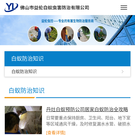
Toggl
navig
白蚁防治知识
白蚁防治知识
白蚁防治知识
丹灶白蚁预防公司居家白蚁防治全攻略
日常要重点保持厨房、卫生间、阳台、地下室
等区域通风干燥，及时修复漏水水管、破损水
龙头，杜绝墙体、地面积水返潮。雨季关好门
[查看详情]