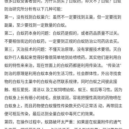
很多白蚁受害者会问，为什么到买了白蚁药，却灭不了白蚁？白蚁
防治研究所分析有以下几种可能：
第一，没有找到白蚁巢穴：虽然不一定要找到主巢，但一定要找到
副巢，至少要找到一定数量的白蚁。
第二，白蚁药本身的问题：白蚁药是假的，或者药品质量不过关。
不要相信街边的白蚁药，一定要到正规的白蚁防治公司药店去买。
第三，灭治技术的问题：不懂灭治原理，没有掌握技术要领。灭白
蚁外行人看起来觉得好像很简单地到处喷喷药，其实他们是利用白
蚁的特性来来治，现在世面上的白蚁药都是利用传染法。 “传染法”
防治的原理是利用白蚁本身的生活习性，社会群体性，外出寻找食
物的白蚁与主巢中的白蚁有必然联系规律，同时白蚁之间彼此接
触、相互爱抚、清洁以 及工蚁饲喂幼蚁、蚁王、蚁后等习性。因为
白蚁身上长有细小的绒毛，皮肤湿润，容易把慢性高效的药物喷在
白蚁身上，而且药物使白蚁慢性传染数天仍可正常活 动，再带回主
便可相互传染，最后达到全巢白蚁中毒死亡的效果。
第四，在操作过程中，蚁路破坏太严重：如果是在蚁巢附件的通气