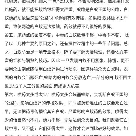
孔施药，把喷药孔捅大 一点也没关系，不会影响效果；但如果在蚁
路施药，就不能把蚁路毁坏得太严重。蚁路是白蚁王国的公路，白
蚁药必须依靠这些“公路”才能得到有效传播，如果把 蚁路破坏太严
重，致使两边的白蚁无法接触，药效就得不到很好的发挥。
第五，施药点的密度不够，中毒的白蚁数量不够，中毒率不够： 除
了以上几种主要的原因之外，还有操作过程中的一些细节问题。总
之，白蚁防治是一项专业技术，除了要了解灭治原理，还要依靠丰
富的经验与娴熟的技巧。因此 一旦发现白蚁不用紧张、惊慌，更不
要用杀虫剂或随便用白蚁药物进行喷杀，因这样喷杀灭白蚁时，表
面的白蚁会当即死亡,蚁路内的白蚁会分散逃亡,一部分的白 蚁不回主
巢,形成了人工分巢的局面,造成更大危害.
第六，喷药太多或太少：喷药太多会堵塞蚁路，会切断白蚁王国的
“公路”，影响白蚁药的传播效果， 同时被药粉堆住的白蚁会死亡过
早，无法把药毒传播给其它白蚁，严重影响白蚁药的效果。喷得太
少的话当然也不好，药力不够，无法达到杀灭目的。我们既要使白
蚁中毒，又不能让它们死得太早，这样才会达到比较好的效果。如