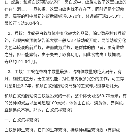
1、蚁后：和顺白蚁预防站说在一窝白蚁中，蚁后决议了这窝白蚁的
存在与消亡，一旦被捉，这窝白蚁也就不存在了，同时还是个短命
婆，高等的科中最初的蚁后能够活60-70年，普通都可活15-30年，
最长可长达100多年。
2、兵蚁：兵蚁是白蚁群体中变化较大的品级，除少数品种缺兵蚁
外，和顺白蚁预防站告诉大家一般从3-4龄幼蚁开端，局部幼蚁分化
为色泽较淡的前兵蚁，进而成为兵蚁，是群体的防卫者，虽有雌雄
之分，但不能繁衍，由于失去了取食功用，因此食物由工蚁饲喂，
寿命约至1-6个月。
3、工蚁：工蚁在蚁群中数量最多，占群体数量的绝大局部，有
雌、雄性别之分，无生殖机能，担任巢内很多冗杂的工作，可生存
几星期至3-7年，和顺白蚁预防站说离群的
工蚁
却只能存活几天。
和顺白蚁预防站
说白蚁是蚂蚁的一种，整个体长可达60-70毫米，有
的品种的蚁后以至可超越100毫米，体色由白色、淡黄色、赤褐色，
直到黑色不等。那么，白蚁怎样繁衍？
一、白蚁怎样繁衍？
白蚁是卵生繁衍，它们的生存繁衍、持续种族靠繁衍蚁（有翅成