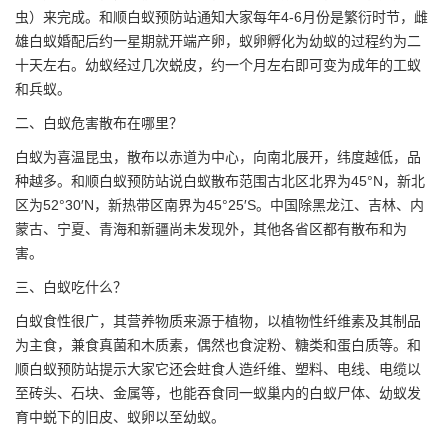
虫）来完成。和顺白蚁预防站通知大家每年4-6月份是繁衍时节，雌
雄白蚁婚配后约一星期就开端产卵，蚁卵孵化为幼蚁的过程约为二
十天左右。幼蚁经过几次蜕皮，约一个月左右即可变为成年的工蚁
和兵蚁。
二、白蚁危害散布在哪里？
白蚁为喜温昆虫，散布以赤道为中心，向南北展开，纬度越低，品
种越多。和顺白蚁预防站说
白蚁散布
范围古北区北界为45°N，新北
区为52°30′N，新热带区南界为45°25′S。中国除黑龙江、吉林、内
蒙古、宁夏、青海和新疆尚未发现外，其他各省区都有散布和为
害。
三、白蚁吃什么？
白蚁食性很广，其营养物质来源于植物，以植物性纤维素及其制品
为主食，兼食真菌和木质素，偶然也食淀粉、糖类和蛋白质等。和
顺白蚁预防站提示大家它还会蛀食人造纤维、塑料、电线、电缆以
至砖头、石块、金属等，也能吞食同一蚁巢内的白蚁尸体、幼蚁发
育中蜕下的旧皮、蚁卵以至幼蚁。