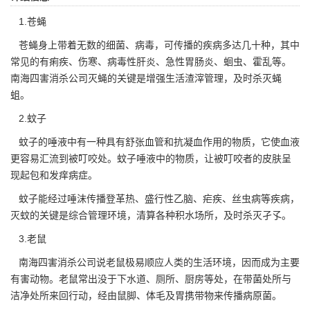
1.苍蝇
苍蝇身上带着无数的细菌、病毒，可传播的疾病多达几十种，其中
常见的有痢疾、伤寒、病毒性肝炎、急性胃肠炎、蛔虫、霍乱等。
南海四害消杀公司灭蝇的关键是增强生活渣滓管理，及时杀灭蝇
蛆。
2.蚊子
蚊子的唾液中有一种具有舒张血管和抗凝血作用的物质，它使血液
更容易汇流到被叮咬处。蚊子唾液中的物质，让被叮咬者的皮肤呈
现起包和发痒病症。
蚊子能经过唾沫传播登革热、盛行性乙脑、疟疾、丝虫病等疾病，
灭蚊
的关键是综合管理环境，清算各种积水场所，及时杀灭孑孓。
3.老鼠
南海四害消杀公司
说老鼠极易顺应人类的生活环境，因而成为主要
有害动物。老鼠常出没于下水道、厕所、厨房等处，在带菌处所与
洁净处所来回行动，经由鼠脚、体毛及胃携带物来传播病原菌。