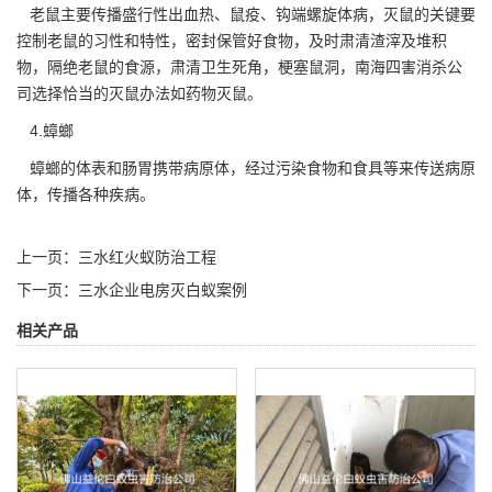
老鼠主要传播盛行性出血热、鼠疫、钩端螺旋体病，灭鼠的关键要
控制老鼠的习性和特性，密封保管好食物，及时肃清渣滓及堆积
物，隔绝老鼠的食源，肃清卫生死角，梗塞鼠洞，南海四害消杀公
司选择恰当的灭鼠办法如药物灭鼠。
4.蟑螂
蟑螂
的体表和肠胃携带病原体，经过污染食物和食具等来传送病原
体，传播各种疾病。
上一页：
三水红火蚁防治工程
下一页：
三水企业电房灭白蚁案例
相关产品