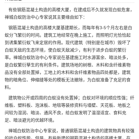
有些钢筋混凝土构造的高楼大厦，在建成后不久就发现白蚁危害，
禅城白蚁防治中心
专家说其主要缘由如下：
钢筋混凝土构造的高楼大厦基建期长，而每年有3-5个月左右是白
蚁分飞繁衍的时间。建筑工地经常在晚上施工，而照明灯光恰恰起
到诱集繁衍蚁飞来定居的作用。现代建筑（特别是在城市）毁坏了
白蚁天敌的生态环境，使白蚁天敌减少，有利于进步白蚁的繁衍
率。禅城白蚁防治中心专家说在基建施工时水源富余、暗淡处多，
是白蚁繁衍孳生的有利条件。建筑场地的树根、木料和含纤维素物
品没有全部处置掉，工地上的木料和含纤维素物品四处都是，建筑
物的暗角位、伸缩缝等处的模板无法撤除，为白蚁准备了充足的食
料。
建筑物公开或四周的白蚁没有处置掉；白蚁对环境的顺应性强；纤
维板、塑料板、泡沫板、地毯等装修资料与墙壁、天花板、地板之
间较为湿润、暗淡、通风不良，给白蚁发明了温湿适宜、食料充
足、暗淡避光的优越环境。
禅城白蚁防治中心专家说，普通钢筋混凝土构造的建筑物具有较强
的
抗白蚁
性能。但是，有些新建的钢筋混凝土构造的高楼大厦，在