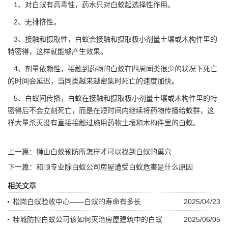
1、对白蚁有高毒性，药水只对白蚁起
选择性作用
。
2、无排挤性。
3、接触和摄取性，白蚁会接触和摄取极小剂量土壤或木构件里的
特密得，这样就能够产生效果。
4、剂量依赖性，接触到药物的白蚁在四周同类很少的状况下死亡
的时间会延迟，当同类越来越密集时死亡的速度加快。
5、白蚁间传播，白蚁在接触和摄取极小剂量土壤或木构件里的特
密得后不会立刻死亡，而是在短时间内继续将药物传播给
蚁群
，这
样大量杀灭没有直接接触过施用药物土壤和木构件里的白蚁。
上一篇：
狮山白蚁预防所怎样才可以找到白蚁的巢穴
下一篇：
和顺专业除白蚁公司房屋遭受白蚁危害是什么原因
相关文章
松岗白蚁验收中心——白蚁的寿命有多长
2025/04/23
桂城防控白蚁公司该如何灭治房屋建筑中的白蚁
2025/06/05