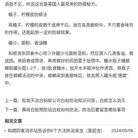
消逝不见，听说这也是美国人最常用的
防蟑秘方
。
橘子、柠檬皮防蟑法
将橘子、柠檬的皮晒干或烤干后，放在各类橱柜中，不只要香味剂
的作用，还能起到一定的防蟑效果。
硼沙、面粉、香油糖
和顺消杀四害中心
将少许硼沙与面粉混和，然后滴入几滴香油。做
成团。用纸卷成筒状、再将做好的药团置于纸筒中。糖水瓶子
捕蟑
螂
取罐头瓶1-2个，放3匙食糖水，加开水半碗冲化作诱饵，将瓶子
放在蟑螂活动的中央，蟑螂闻到香甜味后，就会爬入罐头瓶“圈套”
中。
上一篇：
松岗灭治白蚂蚁公司白蚁防治知识问答，白蚁怎么消灭
下一篇：
黄岐白蚁预防站白蚁如何防治，防治后要留意哪些事项
相关文章
和顺四害消杀站告诉你6个方法防治臭虫（臭屁虫）
2024/05/06