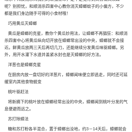
呢？别担忧，
和顺消杀四害中心
教你消灭蟑螂蚊子的小偏方，不少
都是我们身边随手可得的小食材哦！
巧用黄瓜灭蟑螂
黄瓜是蟑螂的克星，教你个黄瓜妙用法，让蟑螂不再猖狂：和顺
消
杀四害
中心将黄瓜纵向切开放在蟑螂常出没的中央，蟑螂就不会接
近。鲜黄瓜放两三天后再切几刀，还能继续分发黄瓜味驱蟑螂。另
外，用开水灌下水道并盖紧水封也是灭蟑螂的好方法。
洋葱也是蟑螂克星
在厨房内放一盘切好的洋葱片，蟑螂闻味便立即逃走，同时还可延
缓室内其他食物蜕变
桃叶驱赶法
将新摘下的桃叶放在蟑螂经常出没的中央，蟑螂闻到桃叶分发的气
息便避而远之。
苏打除蟑法
糖和苏打粉各半混合，置于蟑螂出没地，约3－14天后，蟑螂就会