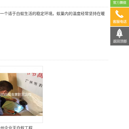
一个适于白蚁生活的稳定环境。蚁巢内的温度经常坚持在暖
13690
广州企业灭白蚁工程