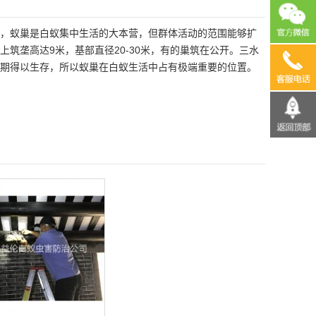
，蚁巢是白蚁集中生活的大本营，但群体活动的范围能够扩
筑垄高达9米，基部直径20-30米，有的巢筑在公开。三水
13690
期得以生存，所以蚁巢在白蚁生活中占有极端重要的位置。