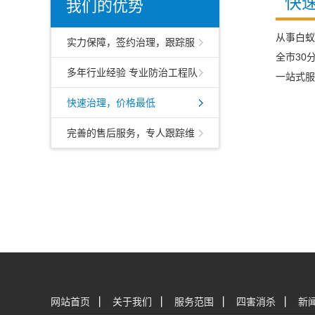
快
我们的优势
从事白蚁
实力保障，签约治理，跟踪服
全市30
务
多年行业经验 专业防治工程队
一站式服
伍
快速治理，价格最低
完善的售后服务，专人跟踪维
护
网站首页
|
关于我们
|
服务范围
|
四害消杀
|
新