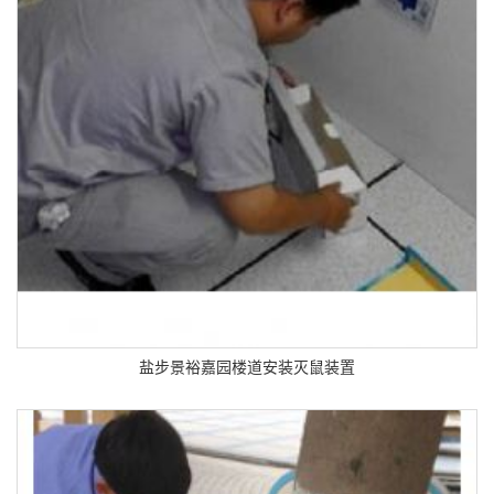
盐步景裕嘉园楼道安装灭鼠装置