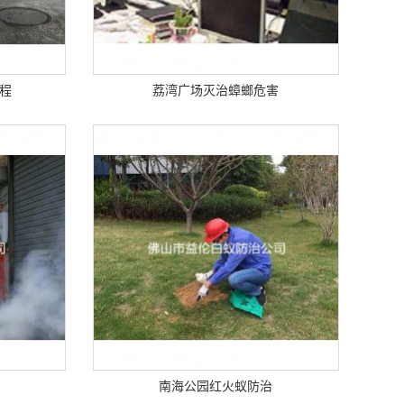
程
荔湾广场灭治蟑螂危害
南海公园红火蚁防治