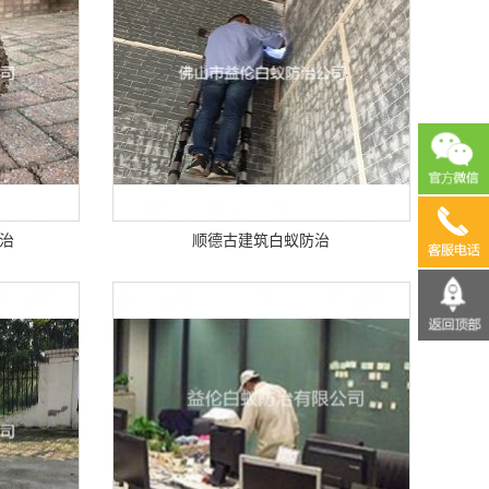
13690
治
顺德古建筑白蚁防治